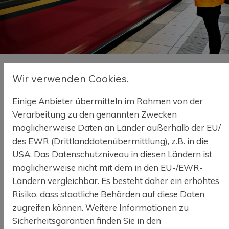
Wir verwenden Cookies.
Beitrag 3
Einige Anbieter übermitteln im Rahmen von der
08. Dezember 2023
Verarbeitung zu den genannten Zwecken
Lorem ipsum dolor sit amet, consectetuer adipiscing
möglicherweise Daten an Länder außerhalb der EU/
elit. Aenean commodo ligula eget dolor. Aenean
des EWR (Drittlanddatenübermittlung), z.B. in die
massa. Cum sociis natoque penatibus et magnis dis
USA. Das Datenschutzniveau in diesen Ländern ist
parturient montes, nascetur ridiculus mus. Donec
möglicherweise nicht mit dem in den EU-/EWR-
quam felis, ultricies nec, pellentesque eu, pretium quis,
Ländern vergleichbar. Es besteht daher ein erhöhtes
sem.
Risiko, dass staatliche Behörden auf diese Daten
Nulla consequat massa quis
zugreifen können. Weitere Informationen zu
enim
Sicherheitsgarantien finden Sie in den