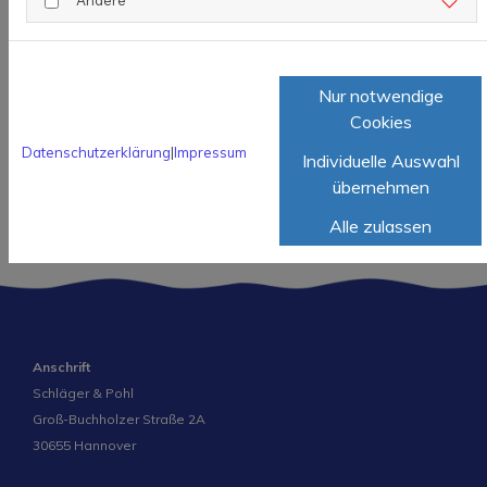
Maecenas nec odio et ante tincidunt tempus. Donec
vitae sapien ut libero venenatis faucibus. Nullam quis
ante. Etiam sit amet orci eget eros faucibus tincidunt.
Nur notwendige
Cookies
Zurück
Datenschutzerklärung
|
Impressum
Individuelle Auswahl
übernehmen
Alle zulassen
Anschrift
Schläger & Pohl
Groß-Buchholzer Straße 2A
30655 Hannover