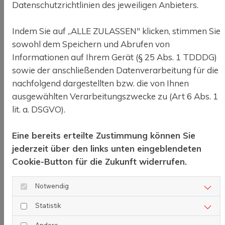
Datenschutzrichtlinien des jeweiligen Anbieters.
Donec pede justo, fringilla vel, aliquet nec, vulputate
eget, arcu. In enim justo, rhoncus ut, imperdiet a,
Indem Sie auf „ALLE ZULASSEN" klicken, stimmen Sie
venenatis vitae, justo. Nullam dictum felis eu pede
05
sowohl dem Speichern und Abrufen von
mollis pretium. Integer tincidunt. Cras dapibus.
Informationen auf Ihrem Gerät (§ 25 Abs. 1 TDDDG)
Vivamus elementum semper nisi. Aenean vulputate
in
sowie der anschließenden Datenverarbeitung für die
eleifend tellus. Aenean leo ligula, porttitor eu,
nachfolgend dargestellten bzw. die von Ihnen
consequat vitae, eleifend ac, enim. Aliquam lorem
Fa
ausgewählten Verarbeitungszwecke zu (Art 6 Abs. 1
ante, dapibus in, viverra quis, feugiat a, tellus.
lit. a. DSGVO).
Phasellus viverra nulla ut metus
In
varius laoreet
Eine bereits erteilte Zustimmung können Sie
jederzeit über den links unten eingeblendeten
Quisque rutrum. Aenean imperdiet. Etiam ultricies nisi
Cookie-Button für die Zukunft widerrufen.
vel augue. Curabitur ullamcorper ultricies nisi. Nam
eget dui. Etiam rhoncus. Maecenas tempus, tellus eget
Notwendig
condimentum rhoncus, sem quam semper libero, sit
amet adipiscing sem neque sed ipsum. Nam quam
Statistik
nunc, blandit vel, luctus pulvinar, hendrerit id, lorem.
Andere